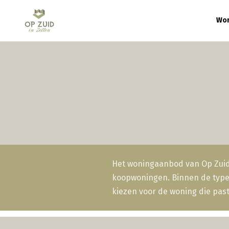
Skip
to
Won
main
content
Het woningaanbod van Op Zuid i
koopwoningen. Binnen de types 
kiezen voor de woning die pas