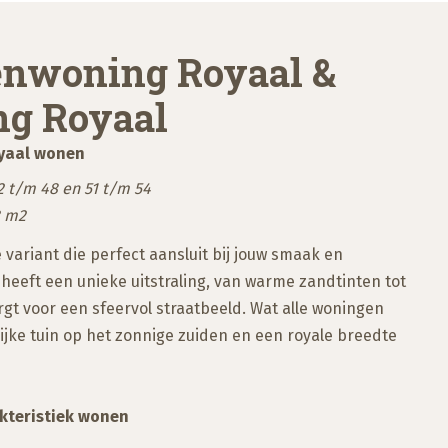
enwoning Royaal &
g Royaal
yaal wonen
42 t/m 48 en 51 t/m 54
3 m2
e variant die perfect aansluit bij jouw smaak en
eeft een unieke uitstraling, van warme zandtinten tot
rgt voor een sfeervol straatbeeld. Wat alle woningen
ke tuin op het zonnige zuiden en een royale breedte
kteristiek wonen