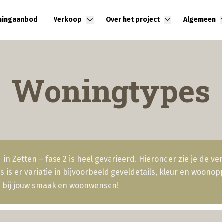
ingaanbod
Verkoop
Over het project
Algemeen
(Toon subnavigatie - Ingeklapt)
(Toon subnavi
Woningtypes
n Zetten – fase 2 is heel gevarieerd. Hieronder zie je de ve
is er variatie in bijvoorbeeld geveldetails, kleur en woonop
t bij jouw smaak en woonwensen!